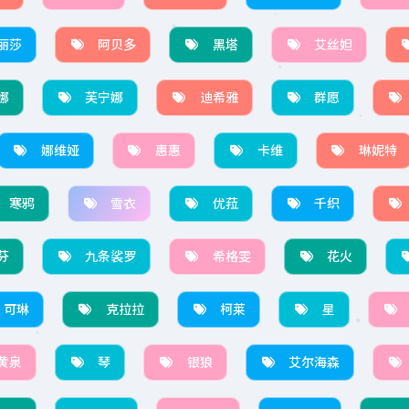
丽莎
阿贝多
黑塔
艾丝妲
娜
芙宁娜
迪希雅
群愿
娜维娅
惠惠
卡维
琳妮特
寒鸦
雪衣
优菈
千织
芬
九条裟罗
希格雯
花火
可琳
克拉拉
柯莱
星
黄泉
琴
银狼
艾尔海森