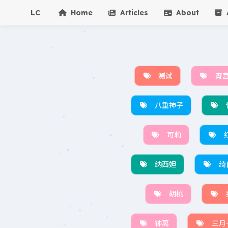
LC
Home
Articles
About
A
测试
宵
八重神子
可莉
纳西妲
绮
胡桃
钟离
三月