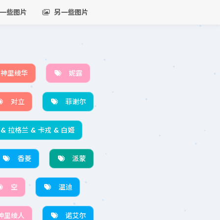
一些图片
另一些图片
神里绫华
妮露
对立
菲谢尔
 & 拉格兰 & 卡戎 & 白姬
香菱
派蒙
空
温迪
神里绫人
诺艾尔