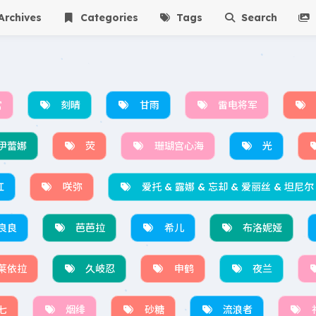
rchives
Categories
Tags
Search
宫
刻晴
甘雨
雷电将军
伊蕾娜
荧
珊瑚宫心海
光
红
咲弥
爱托 & 露娜 & 忘却 & 爱丽丝 & 坦尼尔
良良
芭芭拉
希儿
布洛妮娅
莱依拉
久岐忍
申鹤
夜兰
七
烟绯
砂糖
流浪者