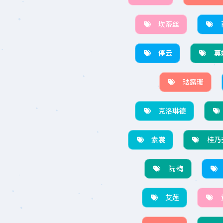
坎蒂丝
停云
莫
珐露珊
克洛琳德
素裳
桂乃
阮·梅
艾莲