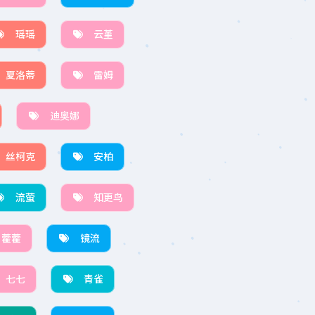
瑶瑶
云堇
夏洛蒂
雷姆
迪奥娜
丝柯克
安柏
流萤
知更鸟
藿藿
镜流
七七
青雀