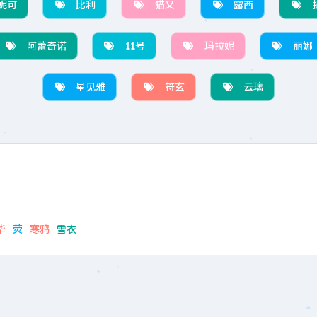
妮可
比利
猫又
露西
阿蕾奇诺
11号
玛拉妮
丽娜
星见雅
符玄
云璃
华
荧
寒鸦
雪衣