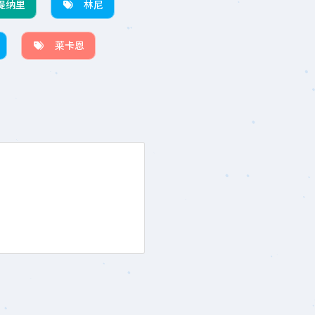
提纳里
林尼
莱卡恩