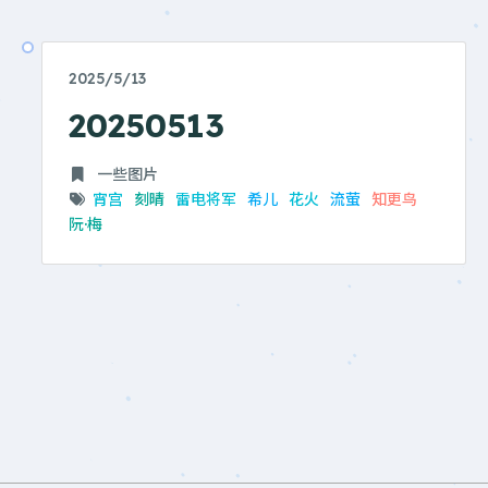
2025/5/13
20250513
一些图片
宵宫
刻晴
雷电将军
希儿
花火
流萤
知更鸟
阮·梅