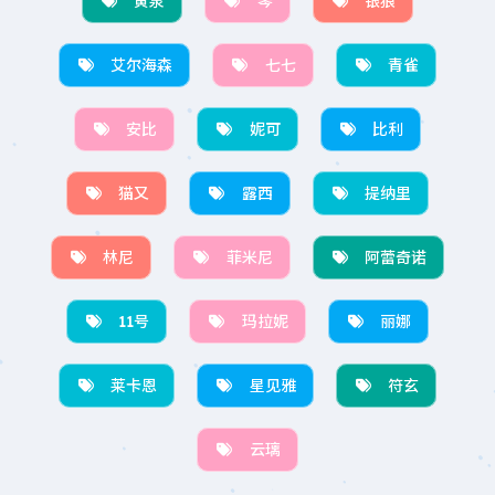
黄泉
琴
银狼
艾尔海森
七七
青雀
安比
妮可
比利
猫又
露西
提纳里
林尼
菲米尼
阿蕾奇诺
11号
玛拉妮
丽娜
莱卡恩
星见雅
符玄
云璃