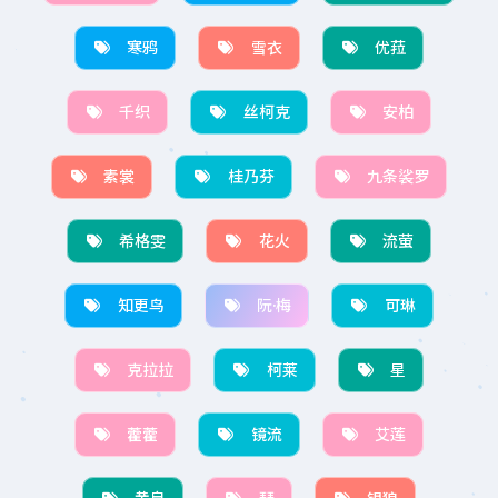
寒鸦
雪衣
优菈
千织
丝柯克
安柏
素裳
桂乃芬
九条裟罗
希格雯
花火
流萤
知更鸟
阮·梅
可琳
克拉拉
柯莱
星
藿藿
镜流
艾莲