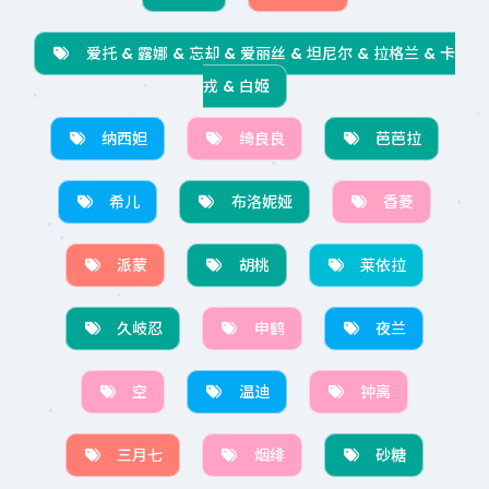
爱托 & 露娜 & 忘却 & 爱丽丝 & 坦尼尔 & 拉格兰 & 卡
戎 & 白姬
纳西妲
绮良良
芭芭拉
希儿
布洛妮娅
香菱
派蒙
胡桃
莱依拉
久岐忍
申鹤
夜兰
空
温迪
钟离
三月七
烟绯
砂糖