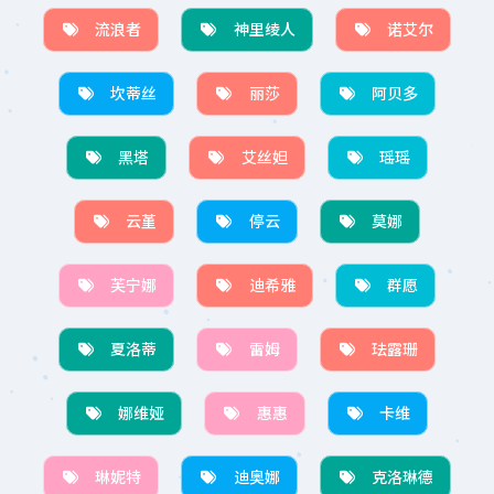
流浪者
神里绫人
诺艾尔
坎蒂丝
丽莎
阿贝多
黑塔
艾丝妲
瑶瑶
云堇
停云
莫娜
芙宁娜
迪希雅
群愿
夏洛蒂
雷姆
珐露珊
娜维娅
惠惠
卡维
琳妮特
迪奥娜
克洛琳德