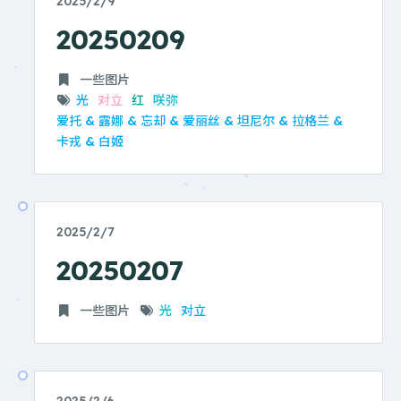
2025/2/9
20250209
一些图片
光
对立
红
咲弥
爱托 & 露娜 & 忘却 & 爱丽丝 & 坦尼尔 & 拉格兰 &
卡戎 & 白姬
2025/2/7
20250207
一些图片
光
对立