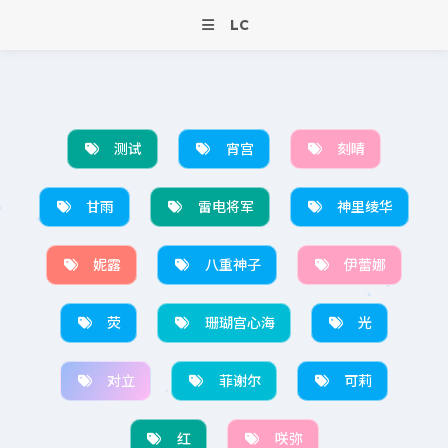
LC
测试
宵宫
刻晴
甘雨
雷电将军
神里绫华
妮露
八重神子
伊蕾娜
荧
珊瑚宫心海
光
对立
菲谢尔
可莉
红
咲弥