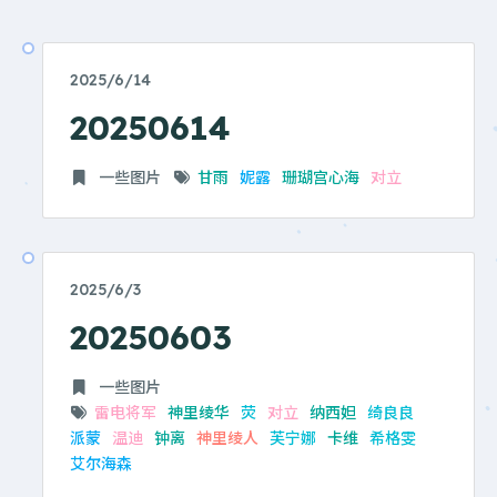
2025/6/14
20250614
一些图片
甘雨
妮露
珊瑚宫心海
对立
2025/6/3
20250603
一些图片
雷电将军
神里绫华
荧
对立
纳西妲
绮良良
派蒙
温迪
钟离
神里绫人
芙宁娜
卡维
希格雯
艾尔海森