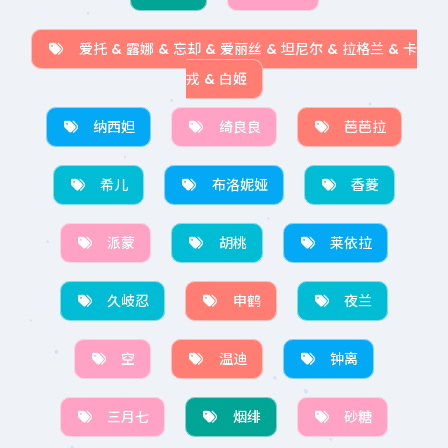
爱托 & 露娜 & 忘却 & 爱丽丝 & 坦尼尔 & 拉格兰 & 卡
戎 & 白姬
纳西妲
绮良良
芭芭拉
希儿
布洛妮娅
香菱
派蒙
胡桃
莱依拉
久岐忍
申鹤
夜兰
空
温迪
钟离
三月七
烟绯
砂糖