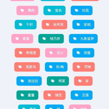
寒鸦
雪衣
优菈
千织
丝柯克
安柏
素裳
桂乃芬
九条裟罗
希格雯
花火
流萤
知更鸟
阮·梅
可琳
克拉拉
柯莱
星
藿藿
镜流
艾莲