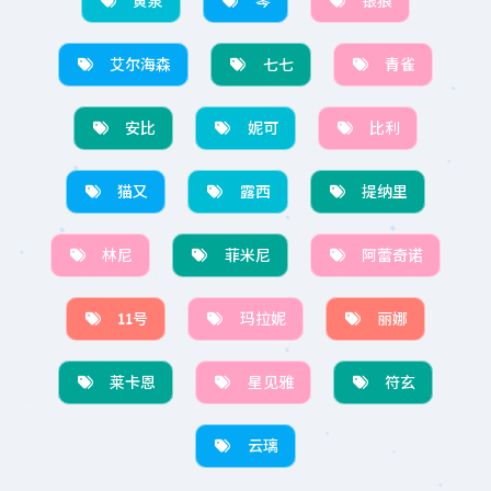
黄泉
琴
银狼
艾尔海森
七七
青雀
安比
妮可
比利
猫又
露西
提纳里
林尼
菲米尼
阿蕾奇诺
11号
玛拉妮
丽娜
莱卡恩
星见雅
符玄
云璃