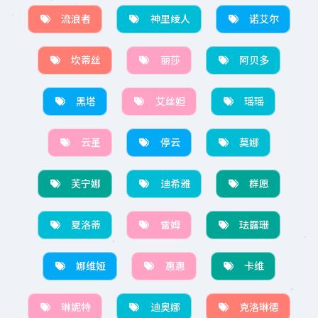
流浪者
神里绫人
诺艾尔
坎蒂丝
丽莎
阿贝多
黑塔
艾丝妲
瑶瑶
云堇
停云
莫娜
芙宁娜
迪希雅
群愿
夏洛蒂
雷姆
珐露珊
娜维娅
惠惠
卡维
琳妮特
迪奥娜
克洛琳德