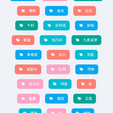
寒鸦
雪衣
优菈
千织
丝柯克
安柏
素裳
桂乃芬
九条裟罗
希格雯
花火
流萤
知更鸟
阮·梅
可琳
克拉拉
柯莱
星
藿藿
镜流
艾莲