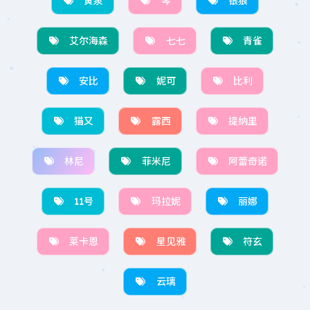
黄泉
琴
银狼
艾尔海森
七七
青雀
安比
妮可
比利
猫又
露西
提纳里
林尼
菲米尼
阿蕾奇诺
11号
玛拉妮
丽娜
莱卡恩
星见雅
符玄
云璃