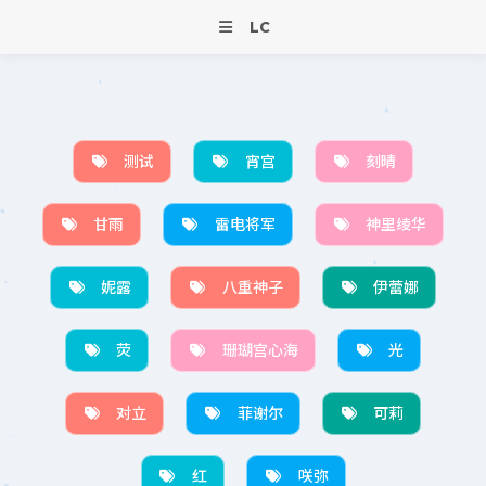
LC
测试
宵宫
刻晴
甘雨
雷电将军
神里绫华
妮露
八重神子
伊蕾娜
荧
珊瑚宫心海
光
对立
菲谢尔
可莉
红
咲弥