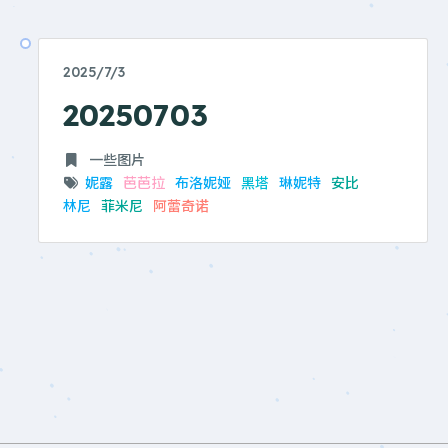
2025/7/3
20250703
一些图片
妮露
芭芭拉
布洛妮娅
黑塔
琳妮特
安比
林尼
菲米尼
阿蕾奇诺