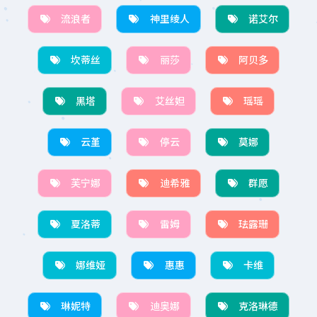
流浪者
神里绫人
诺艾尔
坎蒂丝
丽莎
阿贝多
黑塔
艾丝妲
瑶瑶
云堇
停云
莫娜
芙宁娜
迪希雅
群愿
夏洛蒂
雷姆
珐露珊
娜维娅
惠惠
卡维
琳妮特
迪奥娜
克洛琳德