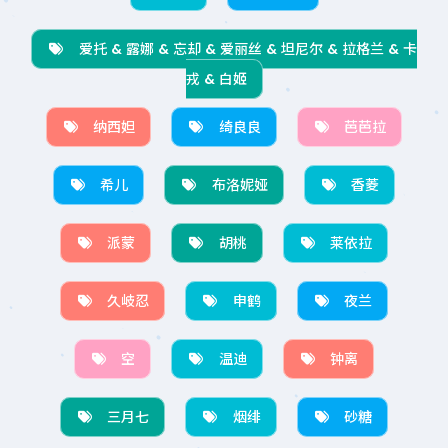
爱托 & 露娜 & 忘却 & 爱丽丝 & 坦尼尔 & 拉格兰 & 卡
戎 & 白姬
纳西妲
绮良良
芭芭拉
希儿
布洛妮娅
香菱
派蒙
胡桃
莱依拉
久岐忍
申鹤
夜兰
空
温迪
钟离
三月七
烟绯
砂糖