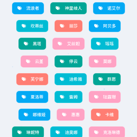
流浪者
神里绫人
诺艾尔
坎蒂丝
丽莎
阿贝多
黑塔
艾丝妲
瑶瑶
云堇
停云
莫娜
芙宁娜
迪希雅
群愿
夏洛蒂
雷姆
珐露珊
娜维娅
惠惠
卡维
琳妮特
迪奥娜
克洛琳德