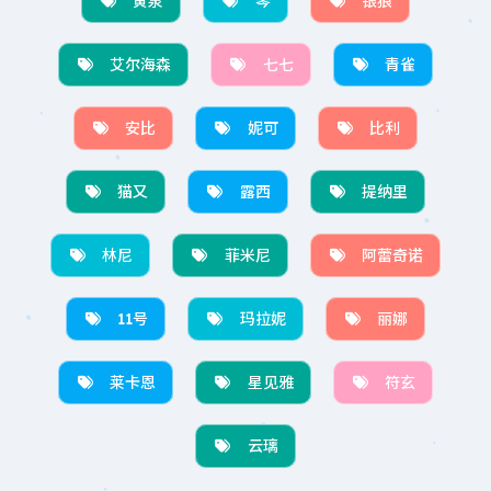
黄泉
琴
银狼
艾尔海森
七七
青雀
安比
妮可
比利
猫又
露西
提纳里
林尼
菲米尼
阿蕾奇诺
11号
玛拉妮
丽娜
莱卡恩
星见雅
符玄
云璃