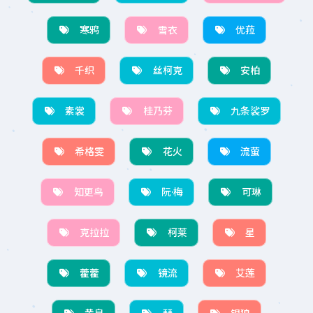
寒鸦
雪衣
优菈
千织
丝柯克
安柏
素裳
桂乃芬
九条裟罗
希格雯
花火
流萤
知更鸟
阮·梅
可琳
克拉拉
柯莱
星
藿藿
镜流
艾莲