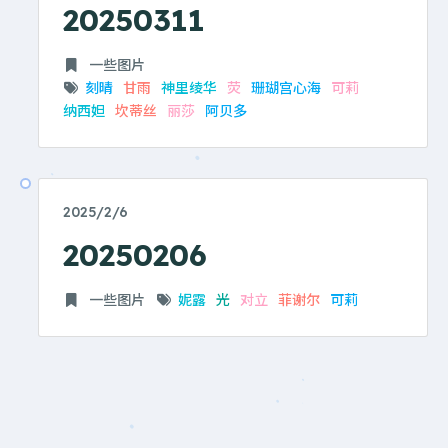
20250311
一些图片
刻晴
甘雨
神里绫华
荧
珊瑚宫心海
可莉
纳西妲
坎蒂丝
丽莎
阿贝多
2025/2/6
20250206
一些图片
妮露
光
对立
菲谢尔
可莉