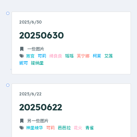
2025/6/30
20250630
一些图片
宵宫
可莉
绮良良
瑶瑶
芙宁娜
柯莱
艾莲
妮可
提纳里
2025/6/22
20250622
另一些图片
神里绫华
可莉
芭芭拉
花火
青雀