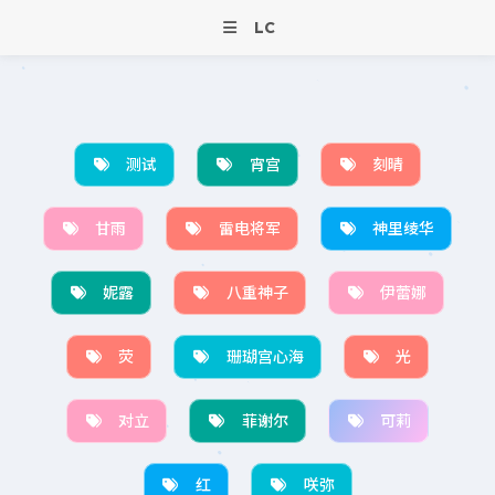
LC
测试
宵宫
刻晴
甘雨
雷电将军
神里绫华
妮露
八重神子
伊蕾娜
荧
珊瑚宫心海
光
对立
菲谢尔
可莉
红
咲弥