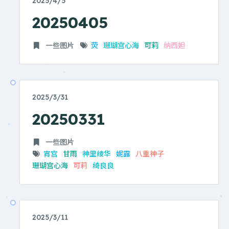
2025/4/5
20250405
一些图片
荧
珊瑚宫心海
可莉
纳西妲
2025/3/31
20250331
一些图片
宵宫
甘雨
神里绫华
妮露
八重神子
珊瑚宫心海
可莉
绮良良
2025/3/11