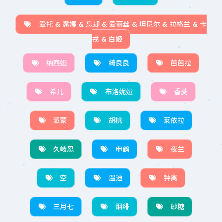
爱托 & 露娜 & 忘却 & 爱丽丝 & 坦尼尔 & 拉格兰 & 卡
戎 & 白姬
纳西妲
绮良良
芭芭拉
希儿
布洛妮娅
香菱
派蒙
胡桃
莱依拉
久岐忍
申鹤
夜兰
空
温迪
钟离
三月七
烟绯
砂糖