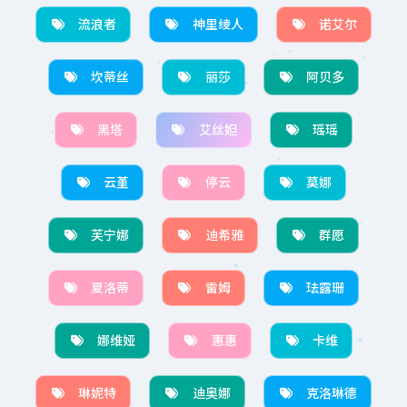
流浪者
神里绫人
诺艾尔
坎蒂丝
丽莎
阿贝多
黑塔
艾丝妲
瑶瑶
云堇
停云
莫娜
芙宁娜
迪希雅
群愿
夏洛蒂
雷姆
珐露珊
娜维娅
惠惠
卡维
琳妮特
迪奥娜
克洛琳德