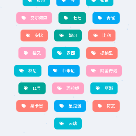
黄泉
琴
银狼
艾尔海森
七七
青雀
安比
妮可
比利
猫又
露西
提纳里
林尼
菲米尼
阿蕾奇诺
11号
玛拉妮
丽娜
莱卡恩
星见雅
符玄
云璃