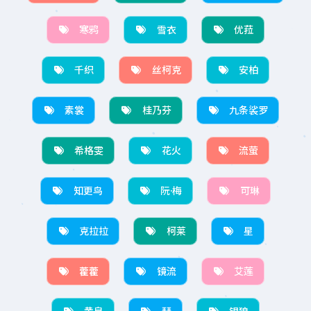
寒鸦
雪衣
优菈
千织
丝柯克
安柏
素裳
桂乃芬
九条裟罗
希格雯
花火
流萤
知更鸟
阮·梅
可琳
克拉拉
柯莱
星
藿藿
镜流
艾莲