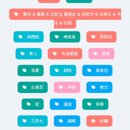
爱托 & 露娜 & 忘却 & 爱丽丝 & 坦尼尔 & 拉格兰 & 卡
戎 & 白姬
纳西妲
绮良良
芭芭拉
希儿
布洛妮娅
香菱
派蒙
胡桃
莱依拉
久岐忍
申鹤
夜兰
空
温迪
钟离
三月七
烟绯
砂糖