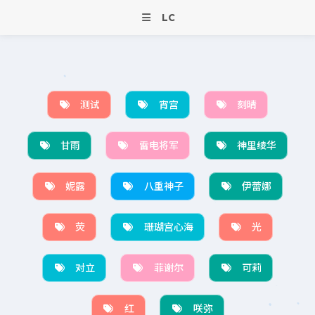
LC
测试
宵宫
刻晴
甘雨
雷电将军
神里绫华
妮露
八重神子
伊蕾娜
荧
珊瑚宫心海
光
对立
菲谢尔
可莉
红
咲弥