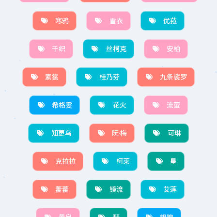
寒鸦
雪衣
优菈
千织
丝柯克
安柏
素裳
桂乃芬
九条裟罗
希格雯
花火
流萤
知更鸟
阮·梅
可琳
克拉拉
柯莱
星
藿藿
镜流
艾莲