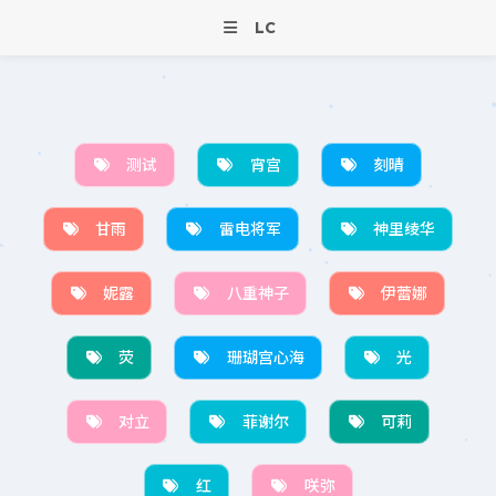
LC
测试
宵宫
刻晴
甘雨
雷电将军
神里绫华
妮露
八重神子
伊蕾娜
荧
珊瑚宫心海
光
对立
菲谢尔
可莉
红
咲弥