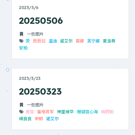
2025/5/6
20250506
一些图片
荧
芭芭拉
温迪
诺艾尔
莫娜
芙宁娜
夏洛蒂
安柏
2025/3/23
20250323
一些图片
宵宫
雷电将军
神里绫华
珊瑚宫心海
纳西妲
绮良良
申鹤
诺艾尔