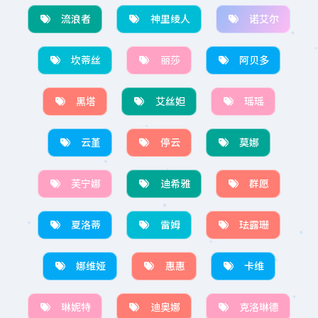
流浪者
神里绫人
诺艾尔
坎蒂丝
丽莎
阿贝多
黑塔
艾丝妲
瑶瑶
云堇
停云
莫娜
芙宁娜
迪希雅
群愿
夏洛蒂
雷姆
珐露珊
娜维娅
惠惠
卡维
琳妮特
迪奥娜
克洛琳德