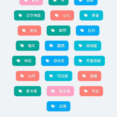
黄泉
琴
银狼
艾尔海森
七七
青雀
安比
妮可
比利
猫又
露西
提纳里
林尼
菲米尼
阿蕾奇诺
11号
玛拉妮
丽娜
莱卡恩
星见雅
符玄
云璃