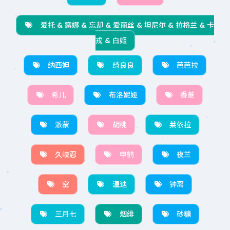
爱托 & 露娜 & 忘却 & 爱丽丝 & 坦尼尔 & 拉格兰 & 卡
戎 & 白姬
纳西妲
绮良良
芭芭拉
希儿
布洛妮娅
香菱
派蒙
胡桃
莱依拉
久岐忍
申鹤
夜兰
空
温迪
钟离
三月七
烟绯
砂糖