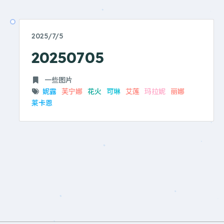
2025/7/5
20250705
一些图片
妮露
芙宁娜
花火
可琳
艾莲
玛拉妮
丽娜
莱卡恩