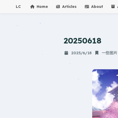
LC
Home
Articles
About
A
20250618
2025/6/18
一些图片