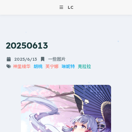
LC
20250613
2025/6/13
一些图片
神里绫华
胡桃
芙宁娜
琳妮特
克拉拉